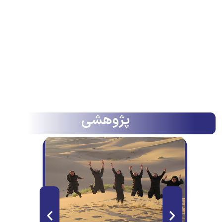
پژوهشی