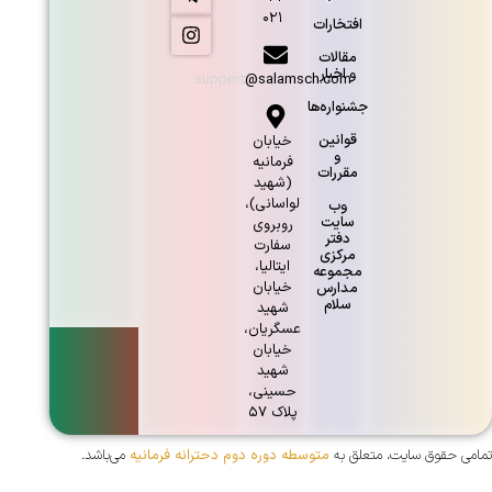
۰۲۱
افتخارات
مقالات
و اخبار
support@salamsch.com
جشنواره‌ها
قوانین
خيابان
و
فرمانيه
مقررات
(شهيد
لواسانی)،
وب
سایت
روبروی
دفتر
سفارت
مرکزی
ايتاليا،
مجموعه
خيابان
مدارس
سلام
شهيد
عسگريان،
خيابان
شهيد
حسينی،
پلاک ۵۷
تمامی حقوق سایت، متعلق به
متوسطه دوره دوم دحترانه فرمانیه
می‌باشد.