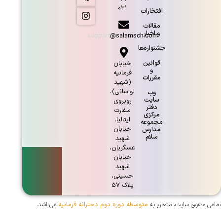
۰۲۱
افتخارات
مقالات
و اخبار
support@salamsch.com
جشنواره‌ها
قوانین
خيابان
و
فرمانيه
مقررات
(شهيد
لواسانی)،
وب
سایت
روبروی
دفتر
سفارت
مرکزی
ايتاليا،
مجموعه
خيابان
مدارس
سلام
شهيد
عسگريان،
خيابان
شهيد
حسينی،
پلاک ۵۷
تمامی حقوق سایت، متعلق به
متوسطه دوره دوم دحترانه فرمانیه
می‌باشد.