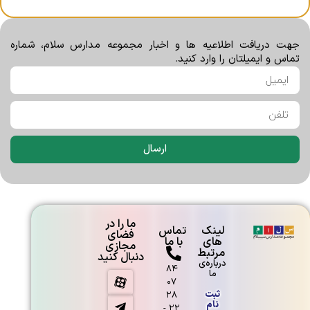
￼برنامه آغاز سال تحصیلی ۱۳۹۹-۱۴۰۰
جهت دریافت اطلاعیه ها و اخبار مجموعه مدارس سلام، شماره
تماس و ایمیلتان را وارد کنید.
گروه سرود سلام فرمانیه
ارسال
کسب مدال طلای المپیاد ریاضی برای بار
دوم
ما را در
لینک
تماس
فضای
های
با ما
مجازی
مرتبط
دنبال کنید
درباره‌ی
۸۴
ما
۰۷
ثبت
۲۸
نام
۲۲ -