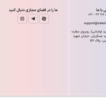
با ما
ما را در فضای مجازی دنبال کنید
support@salam
يد لواسانی)، روبروی سفارت
هيد عسگريان، خيابان شهيد
، پلاک ۵۷