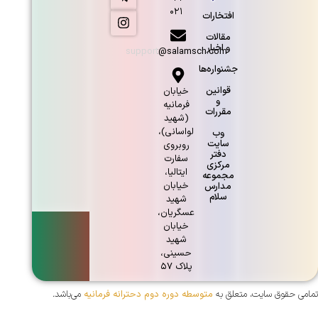
۰۲۱
افتخارات
مقالات
و اخبار
support@salamsch.com
جشنواره‌ها
قوانین
خيابان
و
فرمانيه
مقررات
(شهيد
لواسانی)،
وب
سایت
روبروی
دفتر
سفارت
مرکزی
ايتاليا،
مجموعه
خيابان
مدارس
سلام
شهيد
عسگريان،
خيابان
شهيد
حسينی،
پلاک ۵۷
تمامی حقوق سایت، متعلق به
متوسطه دوره دوم دحترانه فرمانیه
می‌باشد.