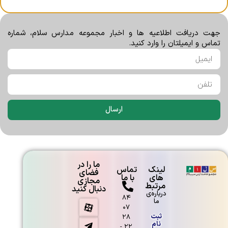
اردوی تفریحی یزد در سال تحصیلی ۹۲-۹۳
جهت دریافت اطلاعیه ها و اخبار مجموعه مدارس سلام، شماره
برگزار شد.
تماس و ایمیلتان را وارد کنید.
جشن میلاد پیامبر(ص)وامام صادق(ع)
سال ۱۳۹۸
ارسال
برگزاری همایش آشنایی ویژه داوطلبان
پایه دهم
ما را در
لینک
تماس
فضای
های
با ما
مجازی
مرتبط
دنبال کنید
درباره‌ی
۸۴
ما
۰۷
ثبت
۲۸
نام
۲۲ -