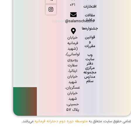
۰۲۱
افتخارات
مقالات
و اخبار
support@salamsch.com
جشنواره‌ها
قوانین
خيابان
و
فرمانيه
مقررات
(شهيد
لواسانی)،
وب
سایت
روبروی
دفتر
سفارت
مرکزی
ايتاليا،
مجموعه
خيابان
مدارس
سلام
شهيد
عسگريان،
خيابان
شهيد
حسينی،
پلاک ۵۷
تمامی حقوق سایت، متعلق به
متوسطه دوره دوم دحترانه فرمانیه
می‌باشد.